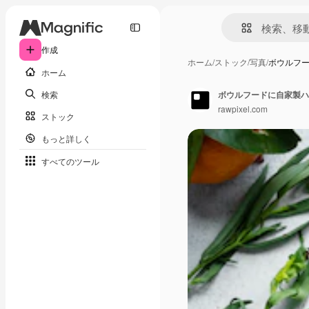
作成
ホーム
/
ストック
/
写真
/
ボウルフ
ホーム
検索
ボウルフードに自家製ハ
rawpixel.com
ストック
もっと詳しく
すべてのツール