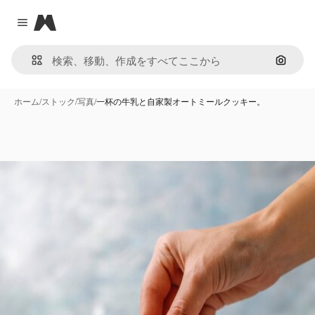
Magnific
Close menu
画像で
ホーム
/
ストック
/
写真
/
一杯の牛乳と自家製オートミールクッキー。