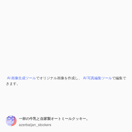
AI 画像生成ツール
でオリジナル画像を作成し、
AI 写真編集ツール
で編集で
きます。
一杯の牛乳と自家製オートミールクッキー。
azerbaijan_stockers