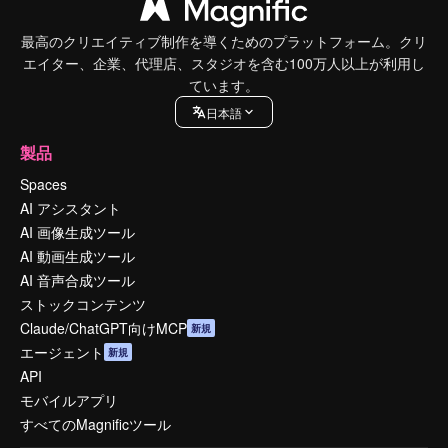
最高のクリエイティブ制作を導くためのプラットフォーム。クリ
エイター、企業、代理店、スタジオを含む100万人以上が利用し
ています。
日本語
製品
Spaces
AI アシスタント
AI 画像生成ツール
AI 動画生成ツール
AI 音声合成ツール
ストックコンテンツ
Claude/ChatGPT向けMCP
新規
エージェント
新規
API
モバイルアプリ
すべてのMagnificツール