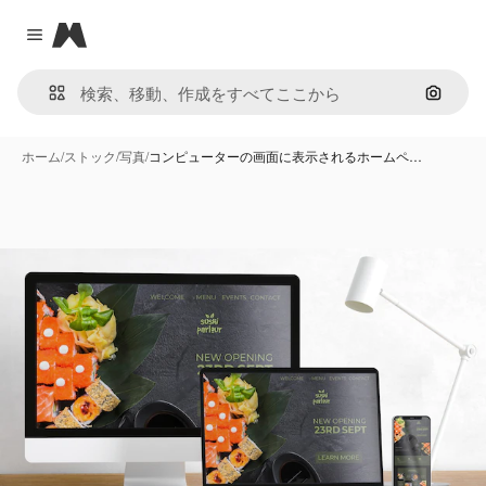
Magnific
Close menu
画像で
ホーム
/
ストック
/
写真
/
コンピューターの画面に表示されるホームペ…