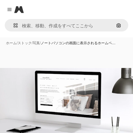
Magnific
Close menu
画像で
ホーム
/
ストック
/
写真
/
ノートパソコンの画面に表示されるホームペ…