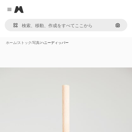
Magnific
Close menu
画像で
ホーム
/
ストック
/
写真
/
ハニーディッパー