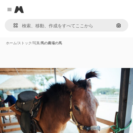
Magnific
Close menu
画像で
ホーム
/
ストック
/
写真
/
馬の農場の馬