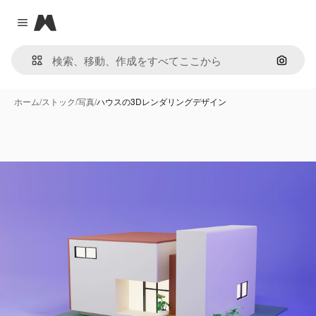
Magnific
Close menu
画像で
ホーム
/
ストック
/
写真
/
ハウスの3Dレンダリングデザイン