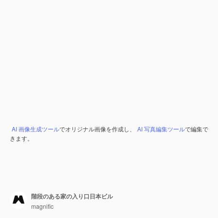
AI 画像生成ツール
でオリジナル画像を作成し、
AI 写真編集ツール
で編集で
きます。
階段のある家の入り口日本ビル
magnific