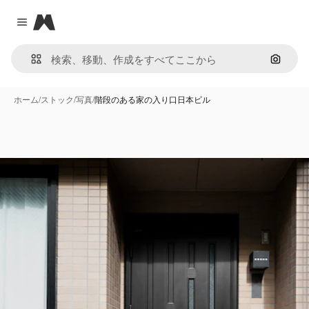
Magnific
Close menu
画像で
ホーム
/
ストック
/
写真
/
階段のある家の入り口日本ビル