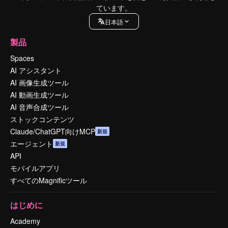
ています。
日本語
製品
Spaces
AI アシスタント
AI 画像生成ツール
AI 動画生成ツール
AI 音声合成ツール
ストックコンテンツ
Claude/ChatGPT向けMCP
新規
エージェント
新規
API
モバイルアプリ
すべてのMagnificツール
はじめに
Academy