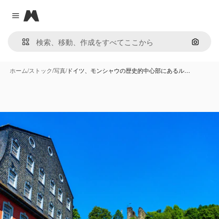
Magnific
Close menu
画像で
ホーム
/
ストック
/
写真
/
ドイツ、モンシャウの歴史的中心部にあるル…