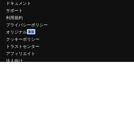
ドキュメント
サポート
利用規約
プライバシーポリシー
オリジナル
新規
クッキーポリシー
トラストセンター
アフィリエイト
法人向け
運営
料金
会社概要
Reviews
採用情報
検索トレンド
ブログ
イベント