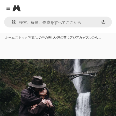
Magnific
Close menu
画像で
ホーム
/
ストック
/
写真
/
山の中の美しい滝の前にアジアカップルの抱…