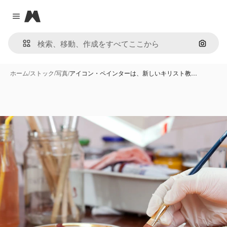
Magnific
Close menu
画像で
ホーム
/
ストック
/
写真
/
アイコン・ペインターは、新しいキリスト教…