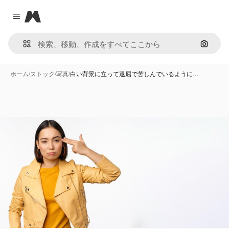
Magnific
Close menu
画像で
ホーム
/
ストック
/
写真
/
白い背景に立って退屈で苦しんでいるように…