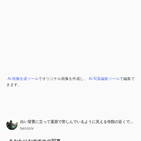
AI 画像生成ツール
でオリジナル画像を作成し、
AI 写真編集ツール
で編集で
きます。
白い背景に立って退屈で苦しんでいるように見える寺院の近くで拳銃のジェスチャーの指を作るイライラして疲れたアジアの女の子の画像
benzoix
あなたにおすすめの写真