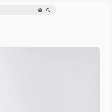
画像で検索
検索