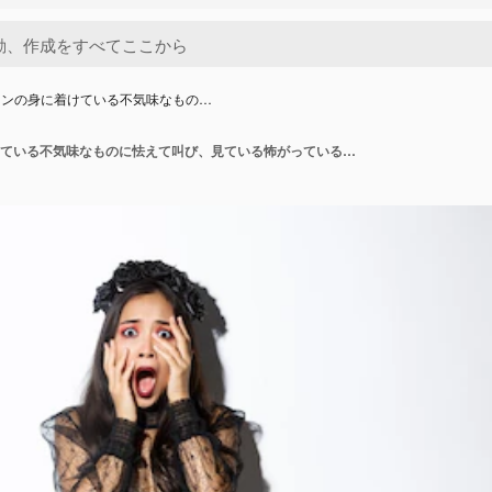
ーンの身に着けている不気味なもの…
ハロウィーンの身に着けている不気味なものに怯えて叫び、見ている怖がっている若い女性の画像