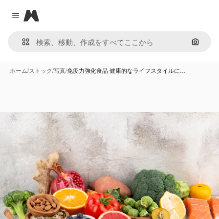
Magnific
Close menu
画像で
ホーム
/
ストック
/
写真
/
免疫力強化食品 健康的なライフスタイルに…