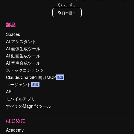
ています。
日本語
製品
Spaces
AI アシスタント
AI 画像生成ツール
AI 動画生成ツール
AI 音声合成ツール
ストックコンテンツ
Claude/ChatGPT向けMCP
新規
エージェント
新規
API
モバイルアプリ
すべてのMagnificツール
はじめに
Academy