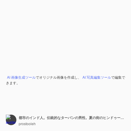
AI 画像生成ツール
でオリジナル画像を作成し、
AI 写真編集ツール
で編集で
きます。
都市のインド人。伝統的なターバンの男性。夏の街のヒンドゥー教徒。
prostooleh