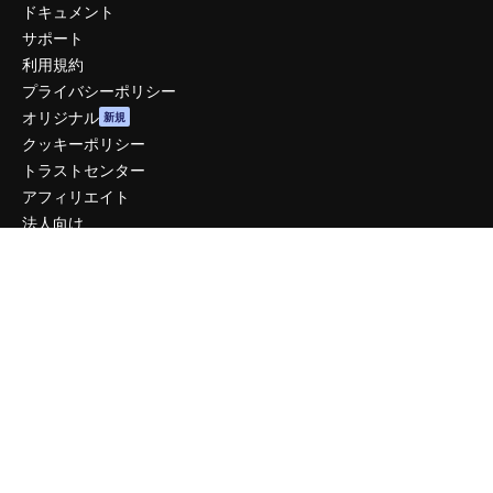
ドキュメント
サポート
利用規約
プライバシーポリシー
オリジナル
新規
クッキーポリシー
トラストセンター
アフィリエイト
法人向け
運営
料金
会社概要
Reviews
採用情報
検索トレンド
ブログ
イベント