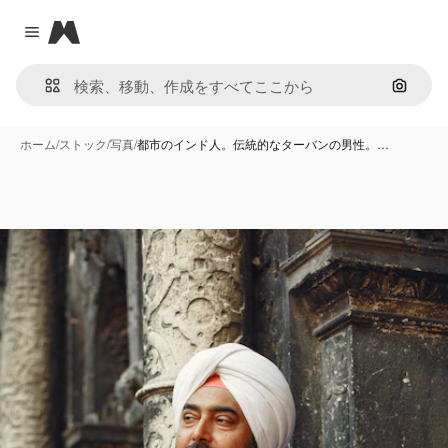
Magnific
Close menu
画像で
ホーム
/
ストック
/
写真
/
都市のインド人。伝統的なターバンの男性。…