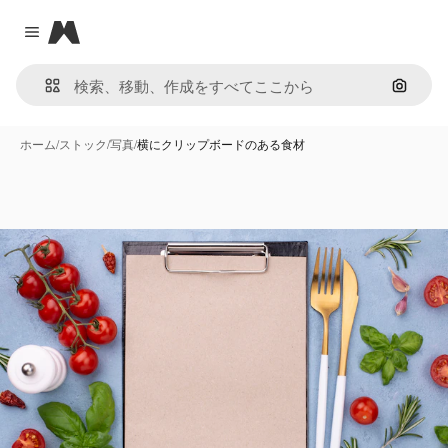
Magnific
Close menu
画像で
ホーム
/
ストック
/
写真
/
横にクリップボードのある食材