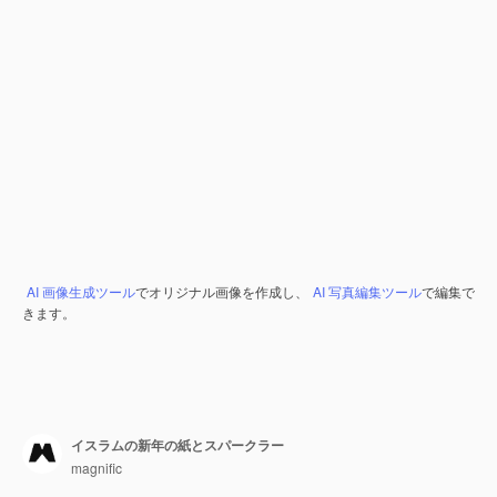
AI 画像生成ツール
でオリジナル画像を作成し、
AI 写真編集ツール
で編集で
きます。
イスラムの新年の紙とスパークラー
magnific