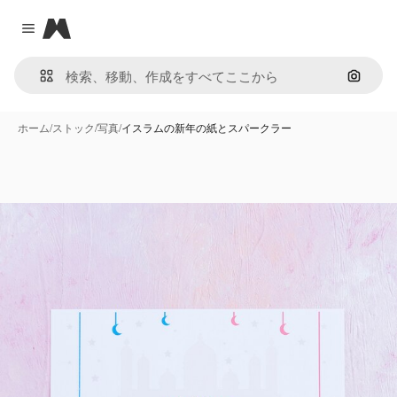
Magnific
Close menu
画像で
ホーム
/
ストック
/
写真
/
イスラムの新年の紙とスパークラー