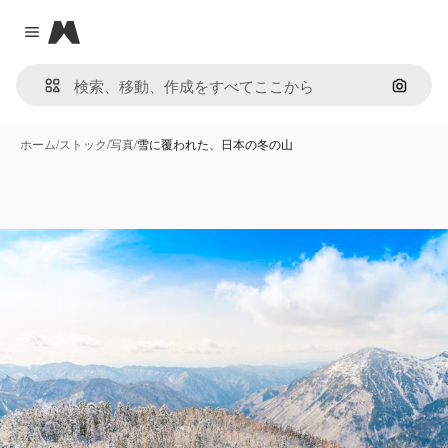
Magnific
Close menu
画像で
ホーム
/
ストック
/
写真
/
雪に覆われた、日本の冬の山