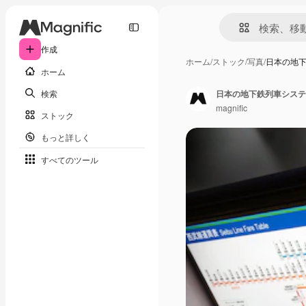
作成
ホーム
/
ストック
/
写真
/
日本の地
ホーム
検索
日本の地下鉄列車システ
magnific
ストック
もっと詳しく
すべてのツール