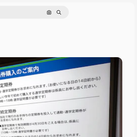
画像で検索
検索