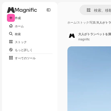
作成
ホーム
/
ストック
/
写真
/
大人がト
ホーム
検索
大人がトランペットを演
magnific
ストック
もっと詳しく
すべてのツール