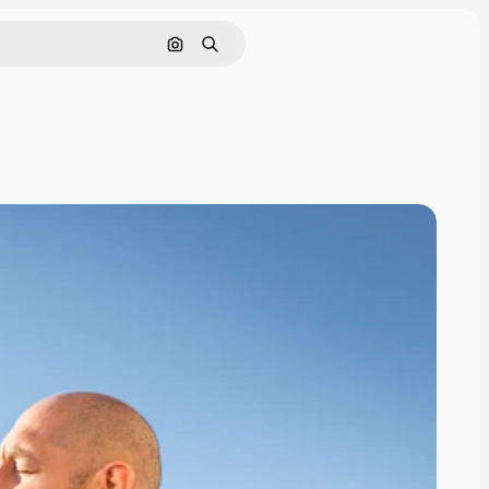
画像で検索
検索