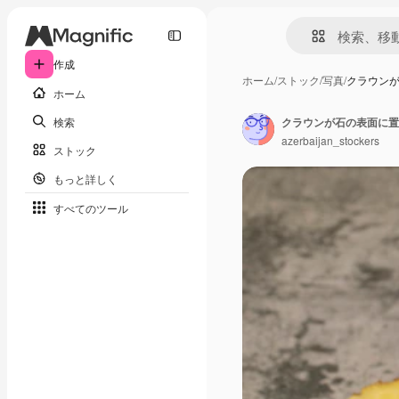
作成
ホーム
/
ストック
/
写真
/
クラウン
ホーム
検索
クラウンが石の表面に置
azerbaijan_stockers
ストック
もっと詳しく
すべてのツール