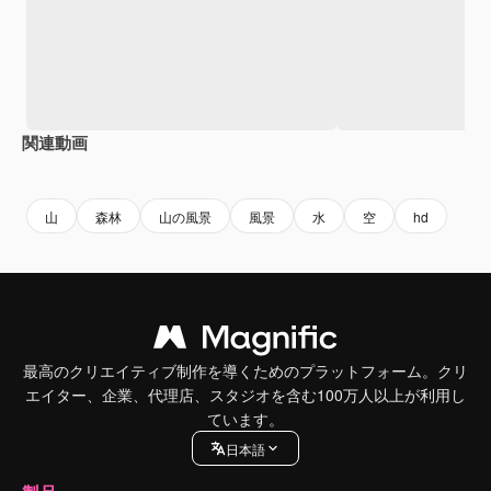
関連動画
Premium
Premium
Premium
Premium
山
森林
山の風景
風景
水
空
hd
最高のクリエイティブ制作を導くためのプラットフォーム。クリ
エイター、企業、代理店、スタジオを含む100万人以上が利用し
ています。
日本語