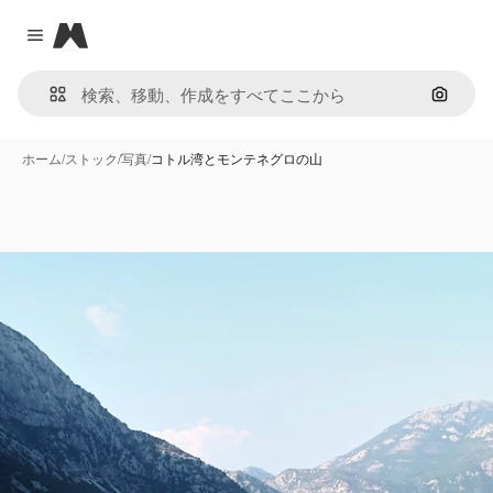
Magnific
Close menu
画像で
ホーム
/
ストック
/
写真
/
コトル湾とモンテネグロの山