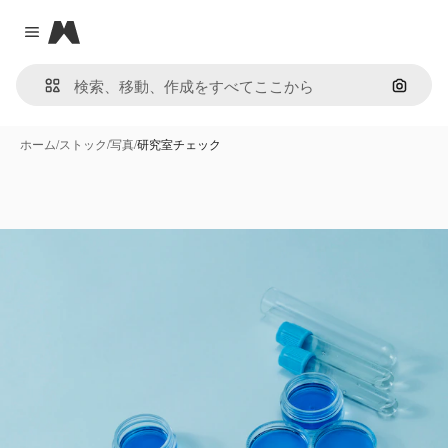
Magnific
Close menu
画像で
ホーム
/
ストック
/
写真
/
研究室チェック