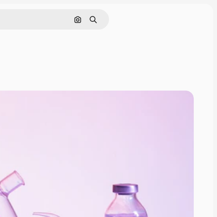
画像で検索
検索