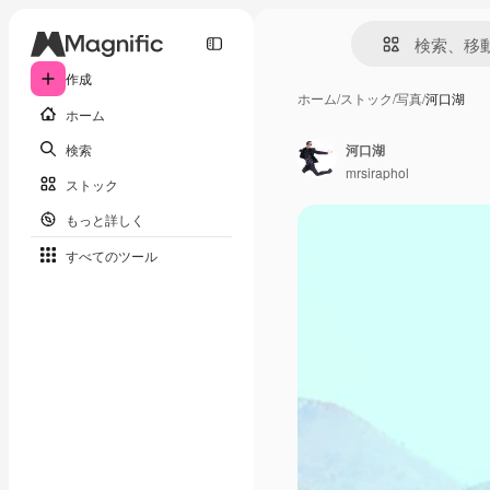
作成
ホーム
/
ストック
/
写真
/
河口湖
ホーム
検索
河口湖
mrsiraphol
ストック
もっと詳しく
すべてのツール