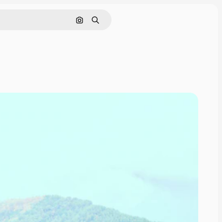
画像で検索
検索