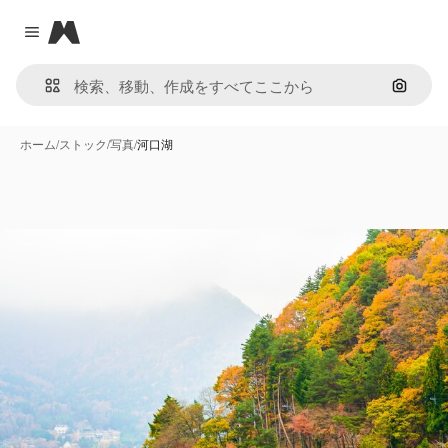
Magnific
Close menu
画像で
ホーム
/
ストック
/
写真
/
河口湖