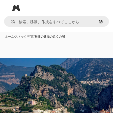
Magnific
Close menu
画像で
ホーム
/
ストック
/
写真
/
昼間の建物の近くの湖