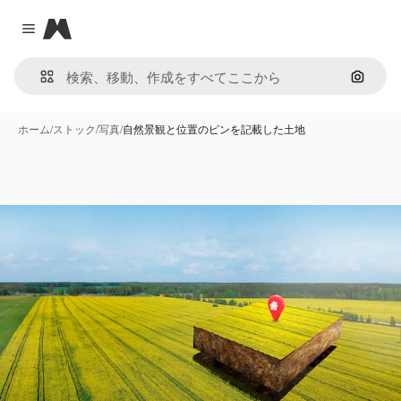
Magnific
Close menu
画像で
ホーム
/
ストック
/
写真
/
自然景観と位置のピンを記載した土地