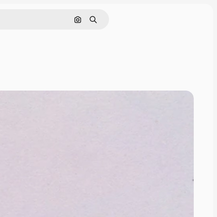
画像で検索
検索