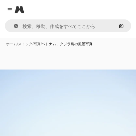
Magnific
Close menu
画像で
ホーム
/
ストック
/
写真
/
ベトナム、クジラ島の風景写真