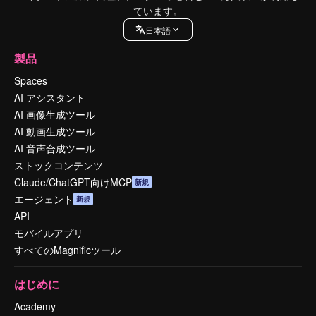
ています。
日本語
製品
Spaces
AI アシスタント
AI 画像生成ツール
AI 動画生成ツール
AI 音声合成ツール
ストックコンテンツ
Claude/ChatGPT向けMCP
新規
エージェント
新規
API
モバイルアプリ
すべてのMagnificツール
はじめに
Academy