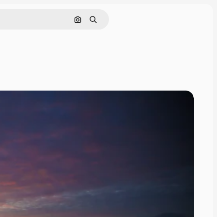
画像で検索
検索