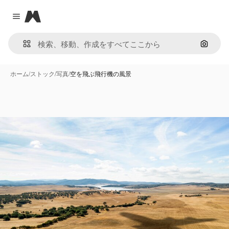
Magnific
Close menu
画像で
ホーム
/
ストック
/
写真
/
空を飛ぶ飛行機の風景