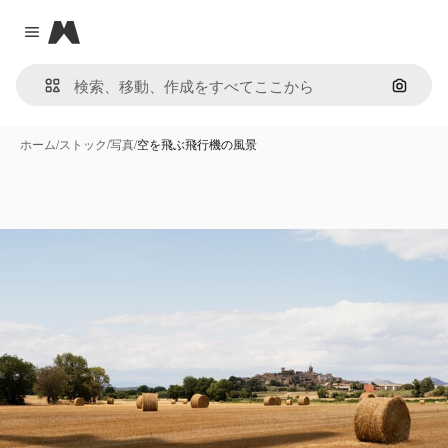
Magnific
Close menu
画像で
ホーム
/
ストック
/
写真
/
空を飛ぶ飛行機の風景