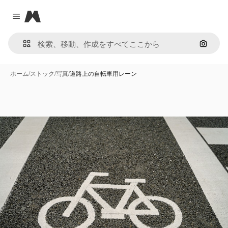
Magnific
Close menu
画像で
ホーム
/
ストック
/
写真
/
道路上の自転車用レーン