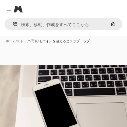
Magnific
Close menu
画像で
ホーム
/
ストック
/
写真
/
モバイルを超えるとラップトップ