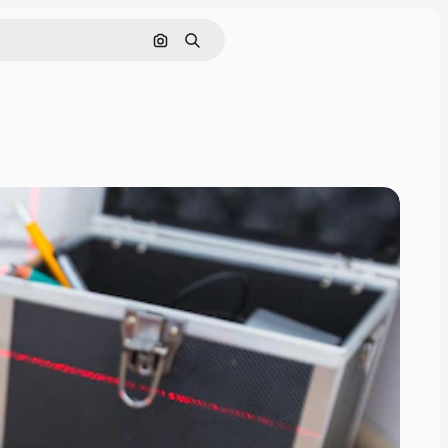
画像で検索
検索