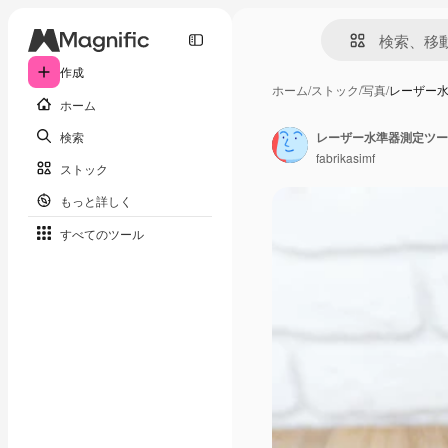
作成
ホーム
/
ストック
/
写真
/
レーザー
ホーム
検索
レーザー水準器測定ツー
fabrikasimf
ストック
もっと詳しく
すべてのツール