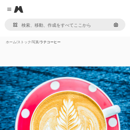
Magnific
Close menu
画像で
ホーム
/
ストック
/
写真
/
ラテコーヒー