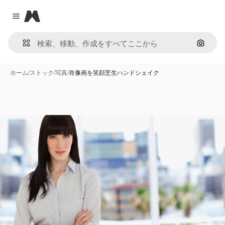
Magnific
Close menu
画像で
ホーム
/
ストック
/
写真
/
肖像画を笑顔芝生ハンドシェイク