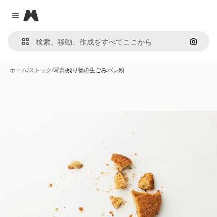
Magnific
Close menu
画像で
ホーム
/
ストック
/
写真
/
残り物の生ごみパン粉