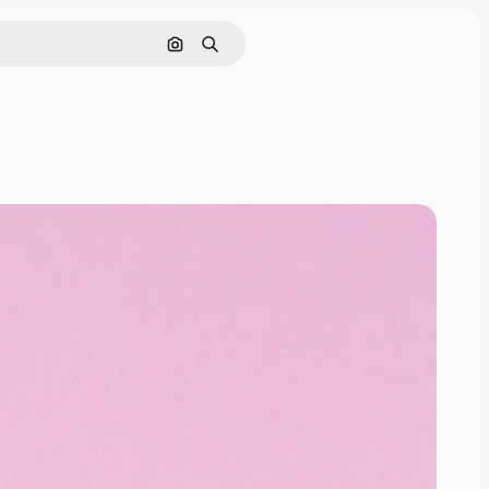
画像で検索
検索