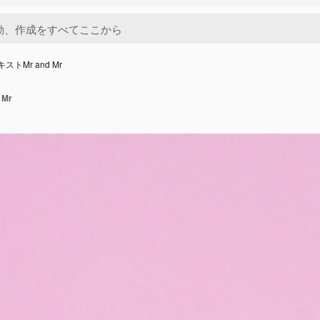
ストMr and Mr
 Mr