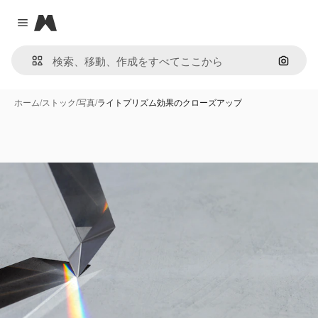
Magnific
Close menu
画像で
ホーム
/
ストック
/
写真
/
ライトプリズム効果のクローズアップ