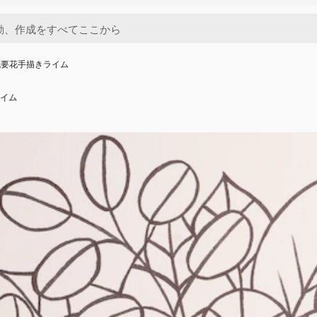
概要花手描きライム
イム