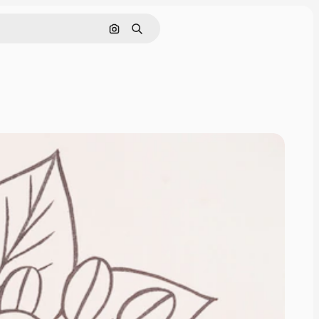
画像で検索
検索