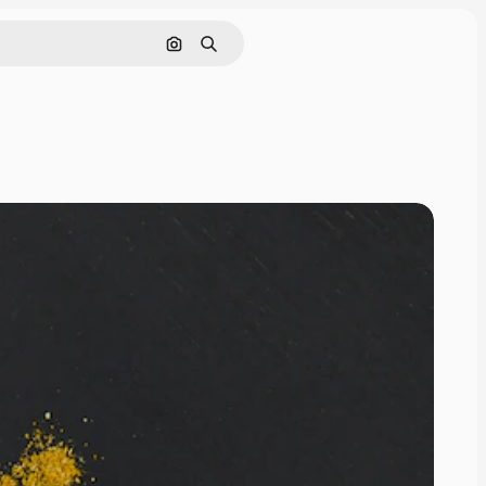
画像で検索
検索