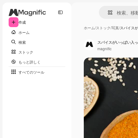
作成
ホーム
/
ストック
/
写真
/
スパイス
ホーム
検索
スパイスがいっぱい入っ
magnific
ストック
もっと詳しく
すべてのツール