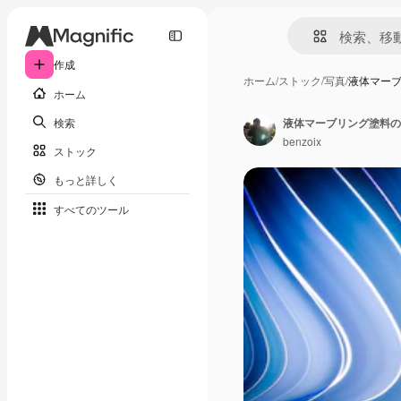
作成
ホーム
/
ストック
/
写真
/
液体マーブ
ホーム
検索
benzoix
ストック
もっと詳しく
すべてのツール