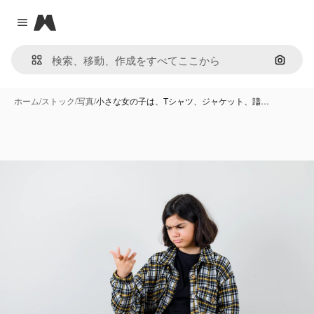
Magnific
Close menu
画像で
ホーム
/
ストック
/
写真
/
小さな女の子は、Tシャツ、ジャケット、躊…