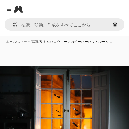
Magnific
Close menu
画像で
ホーム
/
ストック
/
写真
/
リトルハロウィーンのペーパーバットルーム…