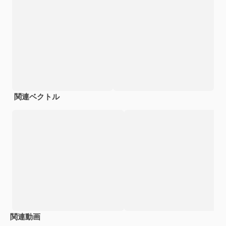
関連ベクトル
関連動画
Premium
Premium
AIによって生成されました。
Premium
Premium
AIによっ