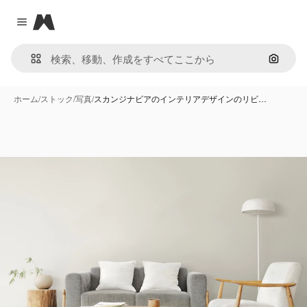
Magnific
Close menu
画像で
ホーム
/
ストック
/
写真
/
スカンジナビアのインテリアデザインのリビ…