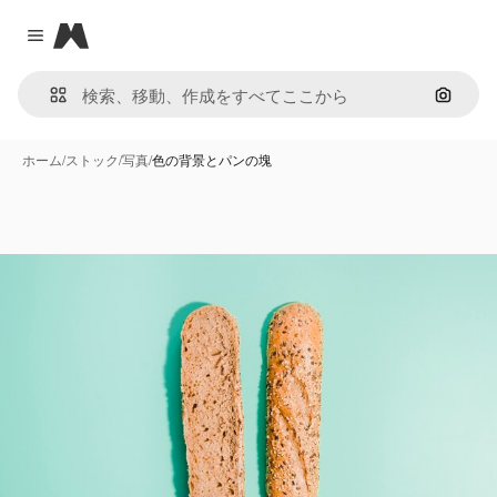
Magnific
Close menu
画像で
ホーム
/
ストック
/
写真
/
色の背景とパンの塊