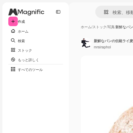
作成
ホーム
/
ストック
/
写真
/
新鮮なパ
ホーム
検索
新鮮なパンの伝統ライ麦
mrsiraphol
ストック
もっと詳しく
すべてのツール