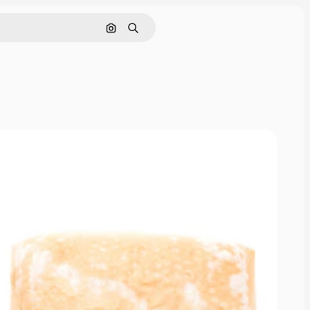
画像で検索
検索