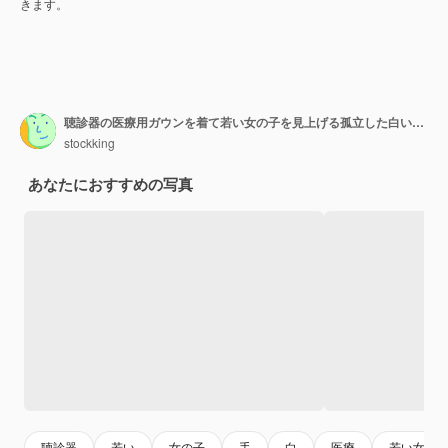
きます。
聴診器の医療用ガウンを着て若い女の子を見上げる孤立した白い背景の上の彼女の手を頭に
stockking
あなたにおすすめの写真
聴診器
若い
女の子
手
白
医療
若い女の