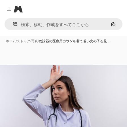
Magnific
Close menu
画像で
ホーム
/
ストック
/
写真
/
聴診器の医療用ガウンを着て若い女の子を見…